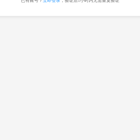
已有账号？
立即登录
，验证后1小时内无需重复验证