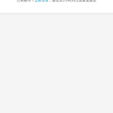
已有账号？
立即登录
，验证后1小时内无需重复验证