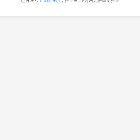
已有账号？
立即登录
，验证后1小时内无需重复验证