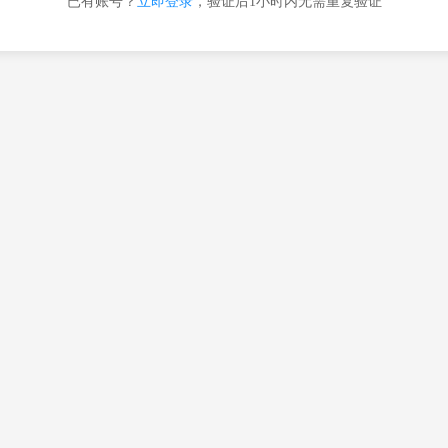
已有账号？
立即登录
，验证后1小时内无需重复验证