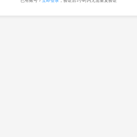
已有账号？
立即登录
，验证后1小时内无需重复验证