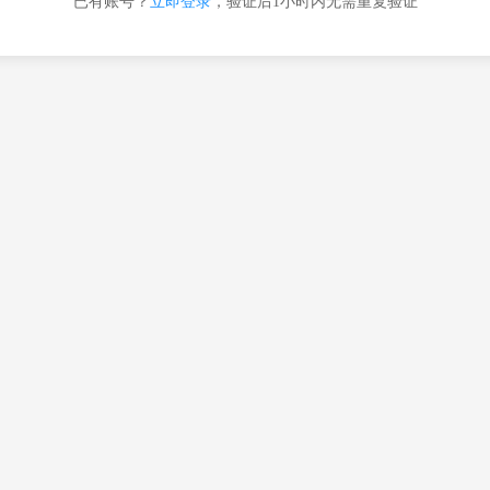
已有账号？
立即登录
，验证后1小时内无需重复验证