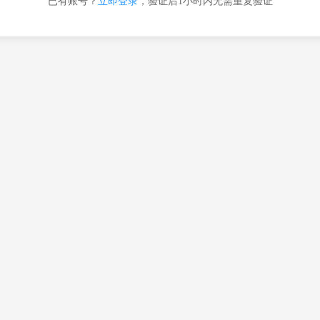
已有账号？
立即登录
，验证后1小时内无需重复验证