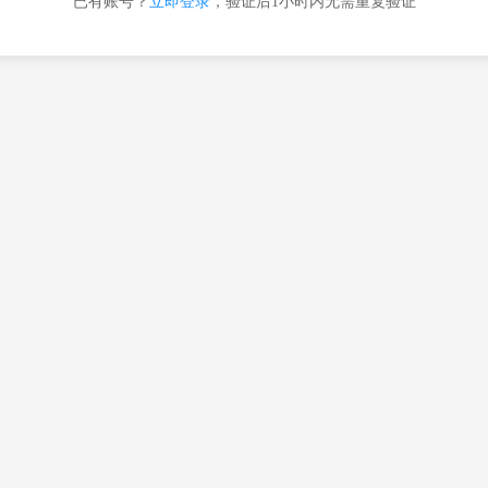
已有账号？
立即登录
，验证后1小时内无需重复验证