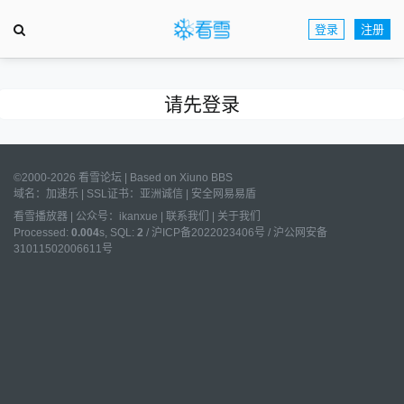
登录
注册
请先登录
©2000-2026 看雪论坛 | Based on
Xiuno BBS
域名：
加速乐
| SSL证书：
亚洲诚信
|
安全网易易盾
看雪播放器
|
公众号：ikanxue
|
联系我们
|
关于我们
Processed:
0.004
s, SQL:
2
/
沪ICP备2022023406号
/
沪公网安备
31011502006611号