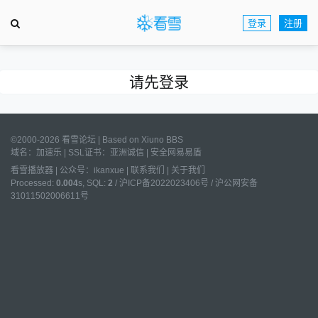
登录
注册
请先登录
©2000-2026 看雪论坛 | Based on
Xiuno BBS
域名：
加速乐
| SSL证书：
亚洲诚信
|
安全网易易盾
看雪播放器
|
公众号：ikanxue
|
联系我们
|
关于我们
Processed:
0.004
s, SQL:
2
/
沪ICP备2022023406号
/
沪公网安备
31011502006611号