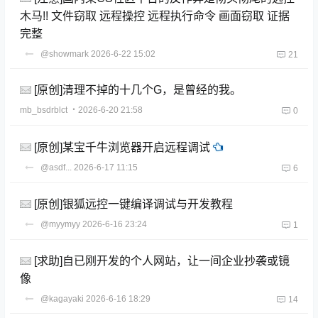
木马!! 文件窃取 远程操控 远程执行命令 画面窃取 证据
完整
@showmark
2026-6-22 15:02
21
[原创]清理不掉的十几个G，是曾经的我。
mb_bsdrblct
・2026-6-20 21:58
0
[原创]某宝千牛浏览器开启远程调试
@asdf...
2026-6-17 11:15
6
[原创]银狐远控一键编译调试与开发教程
@myymyy
2026-6-16 23:24
1
[求助]自已刚开发的个人网站，让一间企业抄袭或镜
像
@kagayaki
2026-6-16 18:29
14