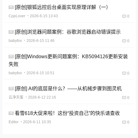
[原创]银狐远控后台桌面实现原理详解（一）
CppLover
・2026-6-15 13:43
0
[原创]浏览器问题案例：谷歌浏览器启动错误提示
babyfox
・2026-6-15 11:46
0
[原创]Windows更新问题案例：KB5094126更新安装
失败
babyfox
・2026-6-15 10:51
0
[原创] AI的底层是什么？——从机械步骤到图灵机
云净天鉴
・2026-6-12 22:16
0
看雪618大促来啦！这份“投资自己”的快乐请查收
Editor
・2026-6-11 10:35
0