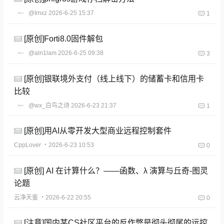
@Imxz
2026-6-25 15:37
1
[原创]Forti8.0固件解包
@aln1lam
2026-6-25 09:38
3
[原创]银联境外支付（线上线下）的储蓄卡和信用卡
比较
@wx_白鸟之诗
2026-6-23 21:37
1
[原创]用AI从零开发大型商业远程控制套件
CppLover
・2026-6-23 10:53
0
[原创] AI 在计算什么？——函数、λ 演算与丘奇-图灵
论题
云净天鉴
・2026-6-22 20:55
0
[注意]国内某CS社区平台的反作弊是彻头彻尾的远控