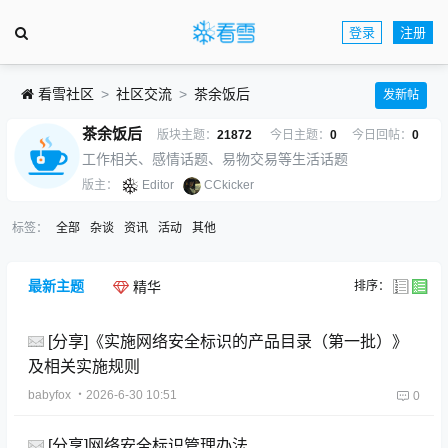
登录
注册
看雪社区
社区交流
茶余饭后
发新帖
茶余饭后
版块主题：
21872
今日主题：
0
今日回帖：
0
工作相关、感情话题、易物交易等生活话题
版主：
Editor
CCkicker
标签：
全部
杂谈
资讯
活动
其他
最新主题
排序：
精华
[分享]《实施网络安全标识的产品目录（第一批）》
及相关实施规则
babyfox
・2026-6-30 10:51
0
[分享]网络安全标识管理办法