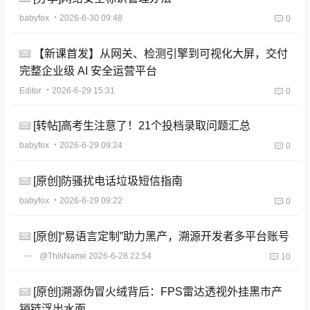
babyfox
・2026-6-30 09:48
0
【新课首发】从网关、检测引擎到可视化大屏，交付
完整企业级 AI 安全运营平台
Editor
・2026-6-29 15:31
0
[转帖]高考生注意了！21个投档录取问题汇总
babyfox
・2026-6-29 09:24
0
[原创]防骚扰电话垃圾短信指南
babyfox
・2026-6-29 09:22
0
[原创]“易语言定制”助力黑产，溯源开发者多平台账号
@ThIsName
2026-6-28 22:54
10
[原创]溯源伪冒火绒背后：FPS雷达透视外挂黑市产
销链浮出水面