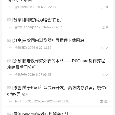
@ThIsName
2026-6-28 22:41
18
[分享]聊聊密码为啥会“白设”
@mb_edpaqdez
2026-6-27 14:37
6
[分享]三款国内浏览器扩展插件下载网站
@葡淘Zz
2026-6-27 13:12
12
[原创]披着反作弊外衣的木马——R0Guard反作弊程
序暗藏后门分析
@长短短
2026-6-27 09:45
2
[原创]关于Rust红队武器开发，高级内存驻留，绕过e
dr/av等
4
@git_40631tt123-web
2026-6-26 11:03
83
[原创]phigros游戏存档解密方法