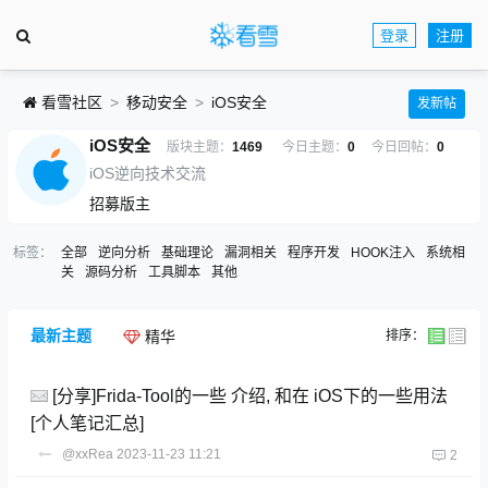
登录
注册
看雪社区
移动安全
iOS安全
发新帖
iOS安全
版块主题：
1469
今日主题：
0
今日回帖：
0
iOS逆向技术交流
招募版主
标签：
全部
逆向分析
基础理论
漏洞相关
程序开发
HOOK注入
系统相
关
源码分析
工具脚本
其他
最新主题
排序：
精华
[分享]Frida-Tool的一些 介绍, 和在 iOS下的一些用法
[个人笔记汇总]
@xxRea
2023-11-23 11:21
2