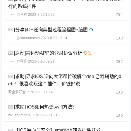
行的系统插件
@秋狝
2023-8-29 10:27
1
[分享]iOS逆向典型过程流程图+脑图
@shinratensei
2023-8-21 13:14
3
[原创]某运动APP的登录协议分析
@秋狝
2023-8-10 09:21
2
[求助]寻求iOS 逆向大佬帮忙破解个deb 游戏辅助的d
eb ！很喜欢玩这个插件，价钱好说
安全爱好者
・2023-8-9 13:48
0
[求助] iOS如何热更swift方法？
wx_zndrndme
・2023-8-3 15:10
0
【iOS逆向与安全】sms短信转发插件开发