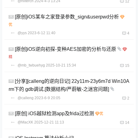
@hiltercn
2024-4-3 13:24
12
[原创]iOS某车之家登录参数_sign&userpwd分析
@yys
2023-6-12 11:40
4
[原创]iOS逆向初探-变种AES加密的分析与还原
@mb_twbuehyg
2025-10-21 15:34
15
[分享][calleng的逆向日记] 22y11m-23y6m7d Win10A
rm下的 gdb调试.[数据结构/严蔚敏-之迷宫问题]
@calleng
2023-6-9 20:05
2
[原创] iOS越狱检测app及frida过检测
@MacXK
2025-12-21 11:13
14