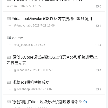
witchan
・2023-7-31 16:55
0
Frida hook/invoke iOS以及内存搜刮和黑盒调用
@fengyunabc
2023-7-28 16:06
4
delete
@!x_x!
2025-5-22 16:36
14
[原创]XCode调试越狱iOS上任意App和系统进程/查
看界面元素
@lichaolich
2025-11-30 10:28
4
[求助]ios相机替换成功
@freesheep
2024-3-12 14:02
2
[原创]利用Triton 污点分析识别垃圾指令