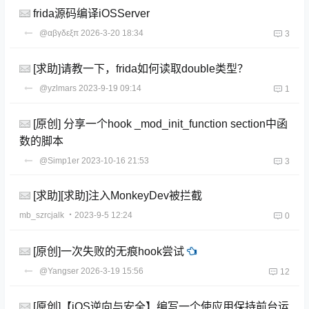
frida源码编译iOSServer
@αβγδεξπ
2026-3-20 18:34
3
[求助]请教一下，frida如何读取double类型？
@yzlmars
2023-9-19 09:14
1
[原创] 分享一个hook _mod_init_function section中函
数的脚本
@Simp1er
2023-10-16 21:53
3
[求助][求助]注入MonkeyDev被拦截
mb_szrcjalk
・2023-9-5 12:24
0
[原创]一次失败的无痕hook尝试
@Yangser
2026-3-19 15:56
12
[原创]【iOS逆向与安全】编写一个使应用保持前台运