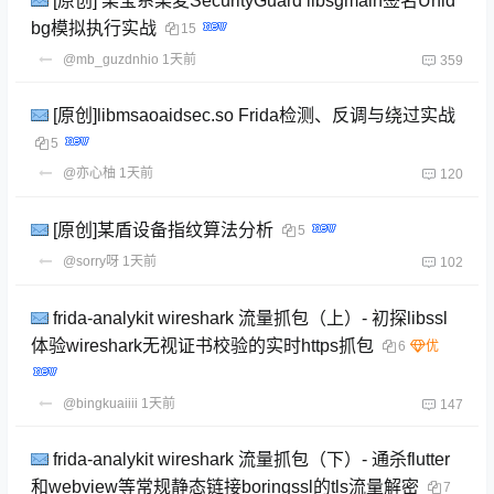
[原创] 某宝系某麦SecurityGuard libsgmain签名Unid
bg模拟执行实战
15
@mb_guzdnhio
1天前
359
[原创]libmsaoaidsec.so Frida检测、反调与绕过实战
5
@亦心柚
1天前
120
[原创]某盾设备指纹算法分析
5
@sorry呀
1天前
102
frida-analykit wireshark 流量抓包（上）- 初探libssl
体验wireshark无视证书校验的实时https抓包
6
@bingkuaiiii
1天前
147
frida-analykit wireshark 流量抓包（下）- 通杀flutter
和webview等常规静态链接boringssl的tls流量解密
7