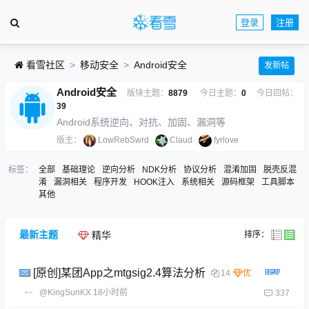
登录
注册
看雪社区
移动安全
Android安全
发新帖
Android安全
版块主题：
8879
今日主题：
0
今日回帖：
39
Android系统逆向、对抗、加固、漏洞等
版主：
LowRebSwrd
Claud
fyrlove
标签：
全部
基础理论
逆向分析
NDK分析
协议分析
混淆加固
脱壳反混
淆
漏洞相关
程序开发
HOOK注入
系统相关
源码框架
工具脚本
其他
最新主题
排序：
精华
[原创]某团App之mtgsig2.4算法分析
14
@KingSunKX
18小时前
337