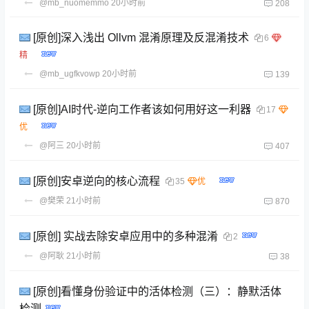
@mb_nuomemmo
20小时前
208
[原创]深入浅出 Ollvm 混淆原理及反混淆技术
6
@mb_ugfkvowp
20小时前
139
[原创]AI时代-逆向工作者该如何用好这一利器
17
@阿三
20小时前
407
[原创]安卓逆向的核心流程
35
@樊荣
21小时前
870
[原创] 实战去除安卓应用中的多种混淆
2
@阿耿
21小时前
38
[原创]看懂身份验证中的活体检测（三）：静默活体
检测