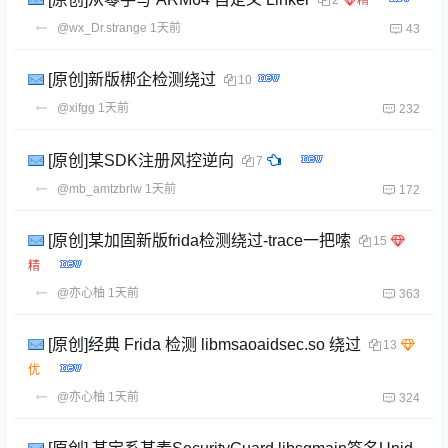
2
@wx_Dr.strange
1天前
43
[原创]新版梆企检测绕过
10
@xifgg
1天前
232
[原创]某SDK注册风控逆向
7
@mb_amtzbrlw
1天前
172
[原创]某加固新版frida检测绕过-trace一把嗦
15
@亦心柚
1天前
363
[原创]经典 Frida 检测 libmsaoaidsec.so 绕过
13
@亦心柚
1天前
324