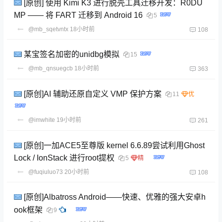
[原创] 使用 Kimi K3 进行脱壳工具迁移开发：R0DU
MP —— 将 FART 迁移到 Android 16
5
@mb_sqetvntx
18小时前
108
某宝签名加密的unidbg模拟
15
@mb_qnsuegcb
18小时前
363
[原创]AI 辅助还原自定义 VMP 保护方案
11
@imwhite
19小时前
261
[原创]一加ACE5至尊版 kernel 6.6.89尝试利用Ghost
Lock / IonStack 进行root提权
5
@fuqiuluo73
20小时前
108
[原创]Albatross Android——快速、优雅的强大安卓h
ook框架
9