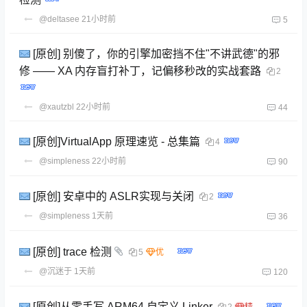
@deltasee
21小时前
5
[原创] 别傻了，你的引擎加密挡不住"不讲武德"的邪
修 —— XA 内存盲打补丁，记偏移秒改的实战套路
2
@xautzbl
22小时前
44
[原创]VirtualApp 原理速览 - 总集篇
4
@simpleness
22小时前
90
[原创] 安卓中的 ASLR实现与关闭
2
@simpleness
1天前
36
[原创] trace 检测
5
@沉迷于
1天前
120
[原创]从零手写 ARM64 自定义 Linker