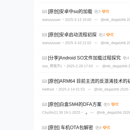
[原创]安卓中so的加载
5
xianyuuuan
・2025-3-13 16:00
@mb_degalzhb
2
[原创]安卓启动流程初探
2
xianyuuuan
・2025-3-10 21:02
@mb_degalzhb
2
[分享]Android SO文件加载过程探究
4
ovo_帮我不c
・2025-2-28 17:03
@mb_degalzhb
[原创]ARM64 目前主流的反混淆技术的
method
・2025-2-14 01:53
@mb_degalzhb
2026-
[原创]白盒SM4的DFA方案
5
・2025-1-19 21:39
ChuXinﻬ.
@mb_degalzhb
2026
[原创] 车机OTA包解密
6