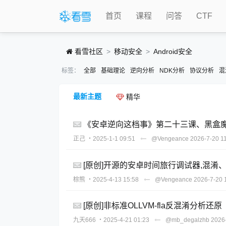
首页
课程
问答
CTF
看雪社区
移动安全
Android安全
标签：
全部
基础理论
逆向分析
NDK分析
协议分析
混
最新主题
精华
《安卓逆向这档事》第二十三课、黑盒魔法
正己
・2025-1-1 09:51
@Vengeance
2026-7-20 1
[原创]开源的安卓时间旅行调试器,混淆
棕熊
・2025-4-13 15:58
@Vengeance
2026-7-20 
[原创]非标准OLLVM-fla反混淆分析还原
九天666
・2025-4-21 01:23
@mb_degalzhb
2026