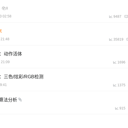
8
0 02:58
9487
 21:48
35819
）：动作活体
 21:09
1696
三色/炫彩/RGB检测
9:41
1375
取与算法分析
915