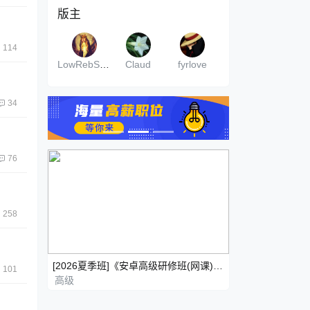
版主
114
LowRebSwrd
Claud
fyrlove
34
76
258
[2026夏季班]《安卓高级研修班(网课)》月薪三万计划
101
高级