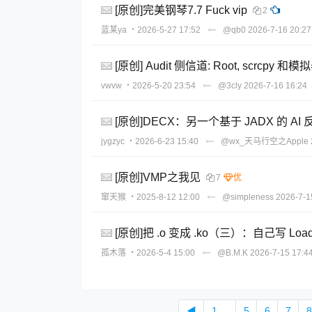
[原创]完美钢琴7.7 Fuck vip
2
蓝某ya
・2026-5-27 17:52
@qb0
2026-7-16 20:27
[原创] Audit 侧信道: Root, scrcp
vwvw
・2026-5-20 23:54
@3cly
2026-7-16 16:24
[原创]DECX：另一个基于 JADX 的 AI
jygzyc
・2026-6-23 15:40
@wx_天马行空之Apple
[原创]VMP之我见
7
窜天猴
・2025-8-12 12:00
@simpleness
2026-7-1
[原创]把 .o 变成 .ko（三）：自己写 Lo
孤木落
・2026-5-4 15:00
@B.M.K
2026-7-15 17:4
◀
1 ...
5
6
7
8