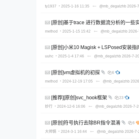
ty1937
・2025-1-16 11:35
@mb_degalzhb
2026-7
[原创]基于trace 进行数据流分析的一些
method
・2025-1-15 15:42
@mb_degalzhb
2026-
[原创]小米10 Magisk + LSPosed安装指
uuhc
・2025-1-4 17:46
@mb_degalzhb
2026-7-20
[原创]vm虚拟机的初探
6
method
・2024-12-19 17:05
@mb_degalzhb
2026
[推荐][原创]svc_hook框架
23
妙行
・2024-12-6 16:06
@mb_degalzhb
2026-7-2
[原创]符号执行去除BR指令混淆
6
大帅锅
・2024-3-1 16:44
@mb_degalzhb
2026-7-