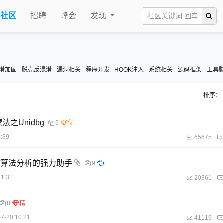
社区
招聘
峰会
发现
淆加固
脱壳反混淆
漏洞相关
程序开发
HOOK注入
系统相关
源码框架
工具
排序：
之Unidbg
5
1:39
65675
、算法分析的强力助手
9
11:31
20361
8
-7-20 10:21
41119