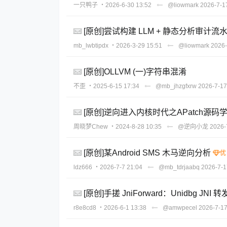
一只鸭子
・2026-6-30 13:52
@liowmark
2026-7-1
[原创]尝试构建 LLM + 静态分析审计流水线，
mb_lwbtipdx
・2026-3-29 15:51
@liowmark
2026-
[原创]OLLVM (一)字符串混淆
不歪
・2025-6-15 17:34
@mb_jhzgfxrw
2026-7-17
[原创]逆向进入内核时代之APatch源码学
周晓梦Chew
・2024-8-28 10:35
@逆向小龙
2026-
[原创]某Android SMS 木马逆向分析
ldz666
・2026-7-7 21:04
@mb_tdrjaabq
2026-7-1
[原创]手搓 JniForward：Unidbg JNI 
r8e8cd8
・2026-6-1 13:38
@amwpecel
2026-7-17