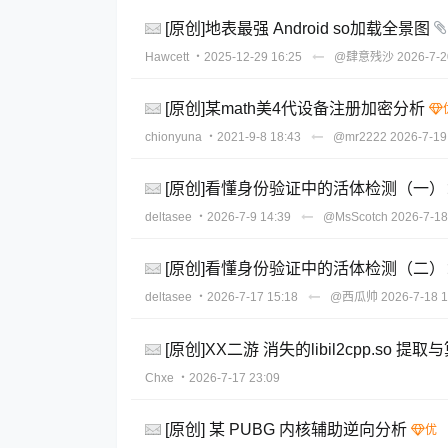
[原创]地表最强 Android so加载全景图
Hawcett
・2025-12-29 16:25
@肆意残沙
2026-7-2
[原创]某math美4代设备注册加密分析
chionyuna
・2021-9-8 18:43
@mr2222
2026-7-19
[原创]看懂身份验证中的活体检测（一
deltasee
・2026-7-9 14:39
@MsScotch
2026-7-18
[原创]看懂身份验证中的活体检测（二）：
deltasee
・2026-7-17 15:18
@西瓜帅
2026-7-18 1
[原创]XX二游 消失的libil2cpp.so 提
Chxe
・2026-7-17 23:09
[原创] 某 PUBG 内核辅助逆向分析