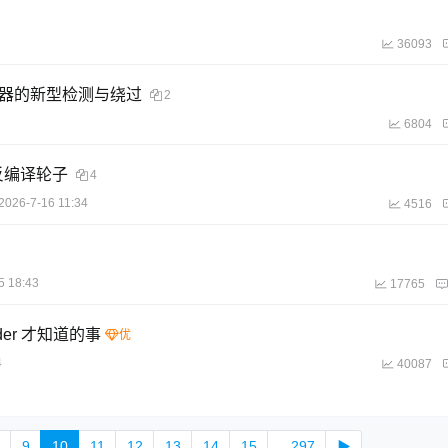
36093
y 和模拟器的新型检测与绕过
2
6804
 反编译轮子
4
2026-7-16 11:34
4516
5 18:43
17765
ader 才知道的事
4
40087
9
10
11
12
13
14
15
...297
▶