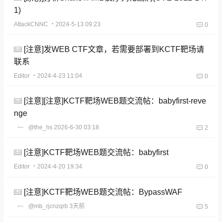
1)
AttackCNNC
・2024-5-13 09:23
0
[注意]发WEB CTF文章，若需要部署到KCTF靶场请
联系
Editor
・2024-4-23 11:04
0
[注意][注意]KCTF靶场WEB题交流帖：babyfirst-reve
nge
@the_hs
2026-6-30 03:18
2
[注意]KCTF靶场WEB题交流帖：babyfirst
Editor
・2024-4-20 19:34
0
[注意]KCTF靶场WEB题交流帖：BypassWAF
@mb_rjcnzqrb
3天前
5