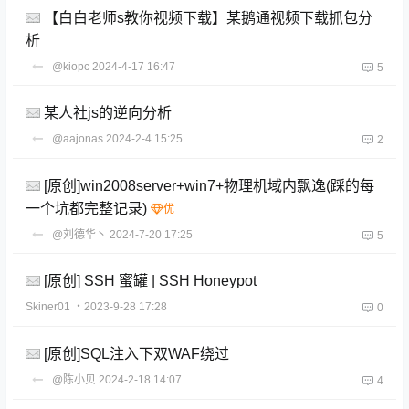
【白白老师s教你视频下载】某鹅通视频下载抓包分
析
@kiopc
2024-4-17 16:47
5
某人社js的逆向分析
@aajonas
2024-2-4 15:25
2
[原创]win2008server+win7+物理机域内飘逸(踩的每
一个坑都完整记录)
@刘德华丶
2024-7-20 17:25
5
[原创] SSH 蜜罐 | SSH Honeypot
Skiner01
・2023-9-28 17:28
0
[原创]SQL注入下双WAF绕过
@陈小贝
2024-2-18 14:07
4