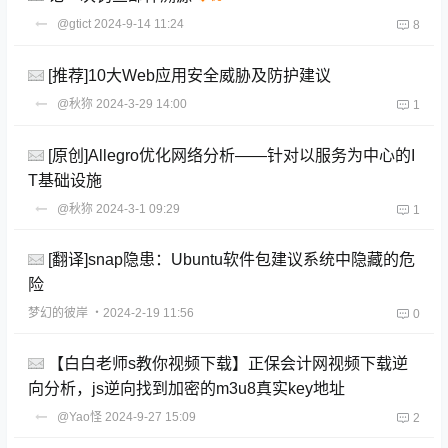
@gtict
2024-9-14 11:24
8
[推荐]10大Web应用安全威胁及防护建议
@秋狝
2024-3-29 14:00
1
[原创]Allegro优化网络分析——针对以服务为中心的I
T基础设施
@秋狝
2024-3-1 09:29
1
[翻译]snap隐患：Ubuntu软件包建议系统中隐藏的危
险
梦幻的彼岸
・2024-2-19 11:56
0
【白白老师s教你视频下载】正保会计网视频下载逆
向分析，js逆向找到加密的m3u8真实key地址
@Yao怪
2024-9-27 15:09
2