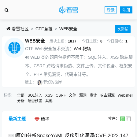
登录
注册
看雪社区
CTF竞技
WEB安全
发新帖
WEB安全
版块主题：
1837
今日主题：
0
今日回帖：
1
CTF Web安全技术交流：
Web靶场
WEB 类的题目包括但不限于：SQL 注入、XSS 跨站脚
本、CSRF 跨站请求伪造、文件上传、文件包含、框架安
全、PHP 常见漏洞、代码审计等。
版主：
梦幻的彼岸
标签：
全部
SQL注入
XSS
CSRF
文件
漏洞
审计
攻击溯源
Webshell
分析
隐患预警
其他
最新主题
排序：
精华
[原创]分析SnakeYAML 反序列化漏洞(CVE-2022-147