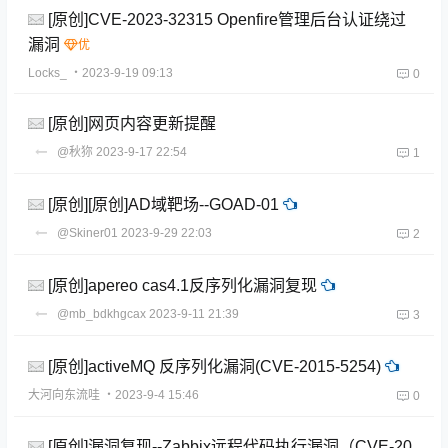
[原创]CVE-2023-32315 Openfire管理后台认证绕过
漏洞
Locks_
・2023-9-19 09:13
0
[原创]网页内容更新提醒
@秋狝
2023-9-17 22:54
1
[原创][原创]AD域靶场--GOAD-01
@Skiner01
2023-9-29 22:03
2
[原创]apereo cas4.1反序列化漏洞复现
@mb_bdkhgcax
2023-9-11 21:39
3
[原创]activeMQ 反序列化漏洞(CVE-2015-5254)
大河向东流哇
・2023-9-4 15:46
0
[原创]漏洞复现--Zabbix远程代码执行漏洞（CVE-20