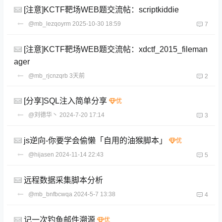
[注意]KCTF靶场WEB题交流帖：scriptkiddie
@mb_lezqoyrm
2025-10-30 18:59
7
[注意]KCTF靶场WEB题交流帖：xdctf_2015_fileman
ager
@mb_rjcnzqrb
3天前
2
[分享]SQL注入简单分享
@刘德华丶
2024-7-20 17:14
3
js逆向-你要学会偷懒「自用的油猴脚本」
@hijasen
2024-11-14 22:43
5
远程数据采集脚本分析
@mb_bnfbcwqa
2024-5-7 13:38
4
记一次钓鱼邮件溯源