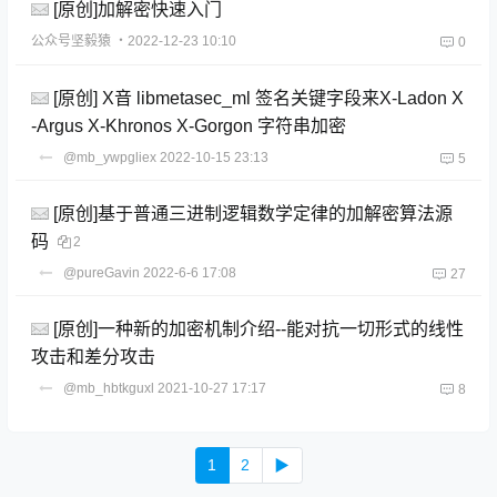
[原创]加解密快速入门
公众号坚毅猿
・2022-12-23 10:10
0
[原创] X音 libmetasec_ml 签名关键字段来X-Ladon X
-Argus X-Khronos X-Gorgon 字符串加密
@mb_ywpgliex
2022-10-15 23:13
5
[原创]基于普通三进制逻辑数学定律的加解密算法源
码
2
@pureGavin
2022-6-6 17:08
27
[原创]一种新的加密机制介绍--能对抗一切形式的线性
攻击和差分攻击
@mb_hbtkguxl
2021-10-27 17:17
8
1
2
▶