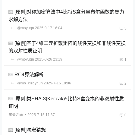
[原创]对称加密算法中4比特S盒分量布尔函数的暴力
求解方法
@moyuqn
2025-9-17 16:04
5
[原创]基于4维二元扩散矩阵的线性变换和非线性变换
的双射性质证明
@moyuqn
2025-8-26 23:19
1
RC4算法解析
@mb_cizqyhuh
2025-7-16 18:06
2
[原创]类SHA-3(Keccak)5比特S盒变换的非双射性质
证明
东关之南
・2025-7-15 11:37
0
[原创]陶宏猜想