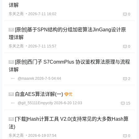
详解
东关之南
・2026-7-11 16:02
0
[原创]基于SPN结构的分组加密算法JinGang设计原
理详解
东关之南
・2026-7-11 15:57
0
[原创]西门子 S7CommPlus 协议鉴权算法原理与流程
详解
@maarek
2026-7-5 04:44
2
白盒AES算法详解(一)
@git_55111Empycity
2026-6-20 12:03
15
[下载]Hash计算工具 V2.0(支持常见的大多数Hash算
法)
东关之南
・2026-6-19 07:54
0