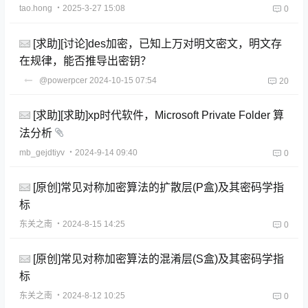
tao.hong
・2025-3-27 15:08
0
[求助][讨论]des加密，已知上万对明文密文，明文存
在规律，能否推导出密钥？
@powerpcer
2024-10-15 07:54
20
[求助][求助]xp时代软件，Microsoft Private Folder 算
法分析
mb_gejdtiyv
・2024-9-14 09:40
0
[原创]常见对称加密算法的扩散层(P盒)及其密码学指
标
东关之南
・2024-8-15 14:25
0
[原创]常见对称加密算法的混淆层(S盒)及其密码学指
标
东关之南
・2024-8-12 10:25
0