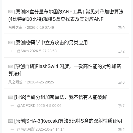
[原创]S盒分量布尔函数ANF工具 | 常见对称加密算法
(4比特到10比特)规模S盒查找表及其对应ANF
东关之南
・2026-6-19 07:49
0
[原创]密码学中立方攻击的另类应用
@Ahzn
2026-5-27 23:53
2
[原创自研]FlashSwirl 闪旋，一款高性能的对称加密
算法库
风之暇想
・2026-4-25 20:25
0
[讨论]自研分组加密算法，我不信有人能破解
@ADFDRD
2026-4-5 00:06
7
[原创]SHA-3(Keccak)算法5比特S盒的双射性质证明
@海风月影
2025-10-24 14:14
2