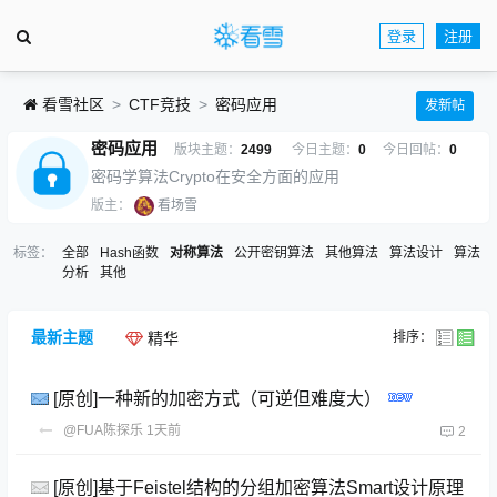
登录
注册
看雪社区
CTF竞技
密码应用
发新帖
密码应用
版块主题：
2499
今日主题：
0
今日回帖：
0
密码学算法Crypto在安全方面的应用
版主：
看场雪
标签：
全部
Hash函数
对称算法
公开密钥算法
其他算法
算法设计
算法
分析
其他
最新主题
排序：
精华
[原创]一种新的加密方式（可逆但难度大）
@FUA陈探乐
1天前
2
[原创]基于Feistel结构的分组加密算法Smart设计原理